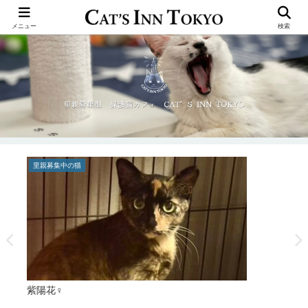
メニュー
検索
里親募集中の猫
保
紫陽花♀
「